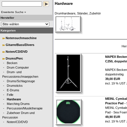
Hardware
Erweiterte Suche »
Drumhardware, Ständer, Zubehör
Hersteller
Kategorien
Notensuchmaschine
Gitarre/Bass/Divers
Her
Noten/CD/DVD
MAPEX Becken
Drums/Perc
C250, doppels
-
Becken
-
Drum Computer
MAPEX Beckens
-
Drum- und
doppelstrebig
Percussionschnaeppchen
39,00 EUR
-
Drums/Schlagzeuge
incl. 19 % UST 
-
Drumsticks
-
E-Drums
-
Felle
MEINL Cymbal
-
Hardware
Practice Pad -
-
Marching Drums
MEINL Cymbals
-
Percussion/Musiktherapie
Pad - Sea Foam
-
Zubehoer Drum und
49,90 EUR
Percussion
incl. 19 % UST 
-
Noten/CD/DVD