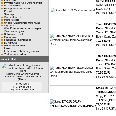
Sonor MBS 53
Privatsphaere und Datenschutz
Sonor MBS 53 M
Unsere AGB's
Eine persoenliche Note
69,00 EUR
Kontakt
incl. 19 % UST 
Sitemap
Widerrufsrecht
Mietpreisliste
Unsere Unterrichtsempfehlung
Tama HC43BWN
Orgelseite
Boom Stand Zw
Was Kunden ueber uns sagen.
Veranstaltungen
Tama HC43BWN
Schwarzes Brett
Boom Stand Zwe
Musikerwitze
Finanzkauf Santander
70,78 EUR
Downloads
incl. 19 % UST 
Musikerkochbuch
Links
Anfahrt und Oeffnungszeiten
Vertrag widerrufen !
Tama HC43BWN
Neue Artikel
Boom Stand Zw
Tama HC43BWN
Boom Stand Zwe
70,78 EUR
Meinl Sonic Energy Cosmic
Bamboo Chime - 432 Hz/Luna
incl. 19 % UST 
(Abend)
44,90 EUR
incl. 19 % UST
Stagg DT-52R
zzgl.
Versandkosten
THRONE,DOU
Stagg DT-52R
THRONE,DOU
79,00 EUR
incl. 19 % UST 