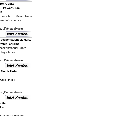
ron Cobra
- Power Glide
ch
ron Cobra Fußmaschinen
Einzelfußmaschine
zzgl.
Versandkosten
beckenstaender, Mars,
trebig, chrome
eckenständer, Mars,
rebig, chrome
zzgl.
Versandkosten
 Single Pedal
Single Pedal
zzgl.
Versandkosten
w Hat
 Hat
zzgl.
Versandkosten