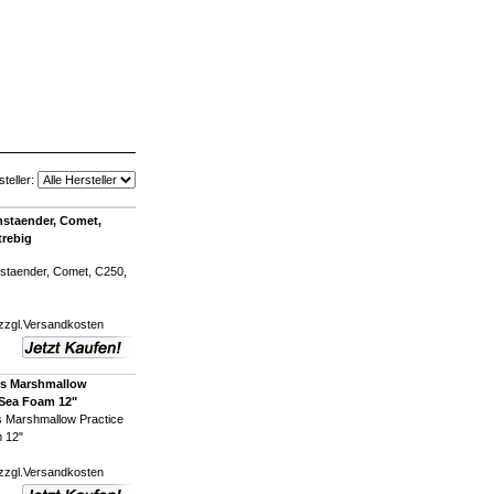
steller:
staender, Comet,
trebig
taender, Comet, C250,
zzgl.
Versandkosten
s Marshmallow
 Sea Foam 12"
 Marshmallow Practice
 12"
zzgl.
Versandkosten