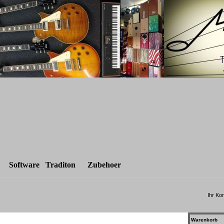
Software
Traditon
Zubeh
oe
r
Ihr Ko
Warenkorb