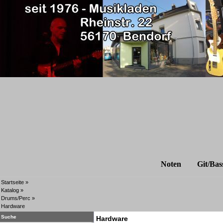
Noten
Git/Bas
Startseite
»
Katalog
»
Drums/Perc
»
Hardware
Suche
Hardware