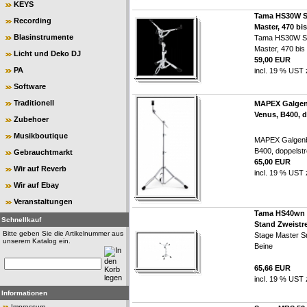
KEYS
Tama HS30W Sn
Recording
Master, 470 bi
Blasinstrumente
Tama HS30W Sn
Master, 470 bi
Licht und Deko DJ
59,00 EUR
PA
incl. 19 % UST 
Software
Traditionell
MAPEX Galgen
Venus, B400, 
Zubehoer
Musikboutique
MAPEX Galgenb
B400, doppelst
Gebrauchtmarkt
65,00 EUR
Wir auf Reverb
incl. 19 % UST 
Wir auf Ebay
Veranstaltungen
Tama HS40wn 
Schnellkauf
Stand Zweistr
Bitte geben Sie die Artikelnummer aus
Stage Master S
unserem Katalog ein.
Beine
65,66 EUR
incl. 19 % UST 
Informationen
Impressum