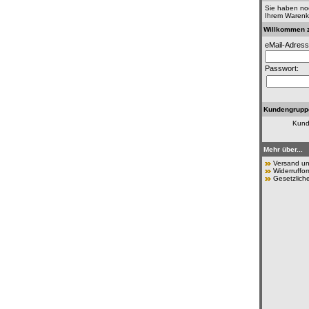
Sie haben noc
Ihrem Warenk
Willkommen z
eMail-Adress
Passwort:
Kundengrupp
Kund
Mehr über...
Versand u
Widerruffor
Gesetzlich