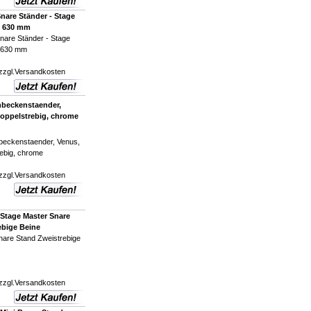
are Ständer - Stage
s 630 mm
are Ständer - Stage
s 630 mm
zzgl.
Versandkosten
beckenstaender,
doppelstrebig, chrome
eckenstaender, Venus,
rebig, chrome
zzgl.
Versandkosten
Stage Master Snare
ebige Beine
nare Stand Zweistrebige
zzgl.
Versandkosten