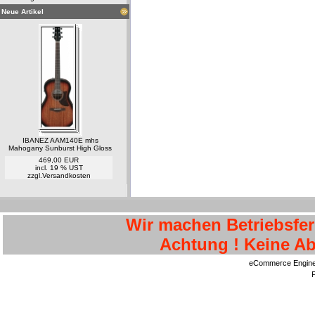
Neue Artikel
IBANEZ AAM140E mhs
Mahogany Sunburst High Gloss
469,00 EUR
incl. 19 % UST
zzgl.
Versandkosten
Wir machen Betriebsferi
Achtung ! Keine Ab
eCommerce Engin
P