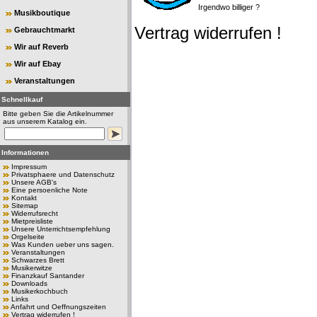
Irgendwo billiger ?
Musikboutique
Vertrag widerrufen !
Gebrauchtmarkt
Wir auf Reverb
Wir auf Ebay
Veranstaltungen
Schnellkauf
Bitte geben Sie die Artikelnummer
aus unserem Katalog ein.
Informationen
Impressum
Privatsphaere und Datenschutz
Unsere AGB's
Eine persoenliche Note
Kontakt
Sitemap
Widerrufsrecht
Mietpreisliste
Unsere Unterrichtsempfehlung
Orgelseite
Was Kunden ueber uns sagen.
Veranstaltungen
Schwarzes Brett
Musikerwitze
Finanzkauf Santander
Downloads
Musikerkochbuch
Links
Anfahrt und Oeffnungszeiten
Vertrag widerrufen !