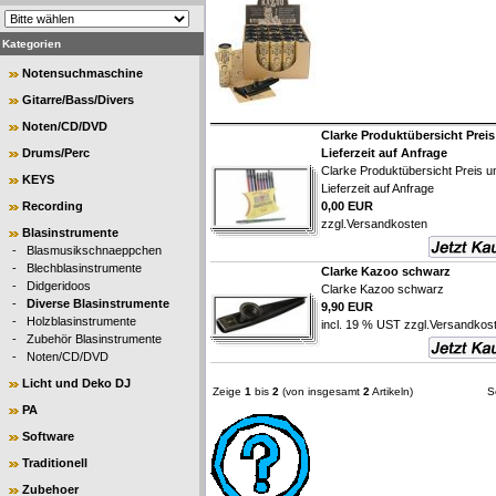
Kategorien
Notensuchmaschine
Gitarre/Bass/Divers
Noten/CD/DVD
Clarke Produktübersicht Prei
Drums/Perc
Lieferzeit auf Anfrage
Clarke Produktübersicht Preis u
KEYS
Lieferzeit auf Anfrage
Recording
0,00 EUR
zzgl.
Versandkosten
Blasinstrumente
-
Blasmusikschnaeppchen
-
Blechblasinstrumente
Clarke Kazoo schwarz
-
Didgeridoos
Clarke Kazoo schwarz
-
Diverse Blasinstrumente
9,90 EUR
-
Holzblasinstrumente
incl. 19 % UST zzgl.
Versandkos
-
Zubehör Blasinstrumente
-
Noten/CD/DVD
Licht und Deko DJ
Zeige
1
bis
2
(von insgesamt
2
Artikeln)
S
PA
Software
Traditionell
Zubehoer