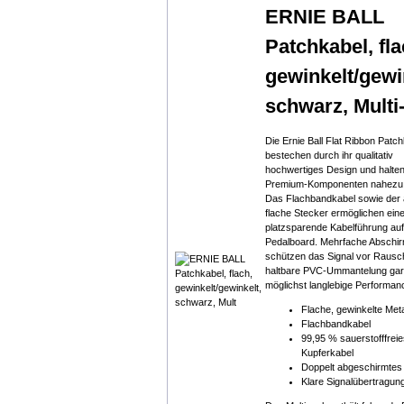
ERNIE BALL
Patchkabel, fla
gewinkelt/gewi
schwarz, Multi
Die Ernie Ball Flat Ribbon Patc
bestechen durch ihr qualitativ
hochwertiges Design und halte
Premium-Komponenten nahezu 
Das Flachbandkabel sowie der 
flache Stecker ermöglichen ein
platzsparende Kabelführung au
Pedalboard. Mehrfache Abschi
schützen das Signal vor Rausc
haltbare PVC-Ummantelung gara
möglichst langlebige Performan
Flache, gewinkelte Meta
Flachbandkabel
99,95 % sauerstofffrei
Kupferkabel
Doppelt abgeschirmtes
Klare Signalübertragun