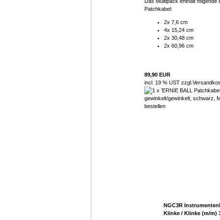
Das Multipack enthält folgende
Patchkabel:
2x 7,6 cm
4x 15,24 cm
2x 30,48 cm
2x 60,96 cm
89,90 EUR
incl. 19 % UST zzgl.
Versandko
NGC3R Instrumentenk
Klinke / Klinke (m/m)