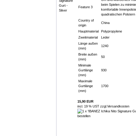
beim Spielen zu minimier
Feature 3
komfortable Innenpolste
quadratischen Polstern
Country of
China
origin
Hauptmaterial
Polypropylene
Zweitmaterial
Leder
Länge außen
1240
(mm)
Breite außen
50
(mm)
Minimale
Gurtlänge
930
(mm)
Maximale
Gurtlänge
1700
(mm)
15,90 EUR
incl. 19 % UST zzgl.
Versandkosten