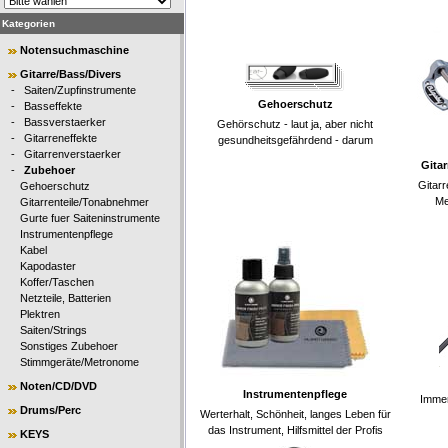
Kategorien
Notensuchmaschine
Gitarre/Bass/Divers
-
Saiten/Zupfinstrumente
Gehoerschutz
-
Basseffekte
-
Bassverstaerker
Gehörschutz - laut ja, aber nicht
-
Gitarreneffekte
gesundheitsgefährdend - darum
-
Gitarrenverstaerker
Gita
-
Zubehoer
Gitarr
Gehoerschutz
Me
Gitarrenteile/Tonabnehmer
Gurte fuer Saiteninstrumente
Instrumentenpflege
Kabel
Kapodaster
Koffer/Taschen
Netzteile, Batterien
Plektren
Saiten/Strings
Sonstiges Zubehoer
Stimmgeräte/Metronome
Noten/CD/DVD
Instrumentenpflege
Immer
Drums/Perc
Werterhalt, Schönheit, langes Leben für
das Instrument, Hilfsmittel der Profis
KEYS