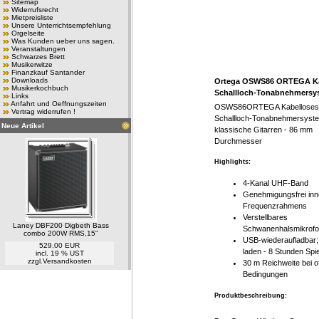
Sitemap
Widerrufsrecht
Mietpreisliste
Unsere Unterrichtsempfehlung
Orgelseite
Was Kunden ueber uns sagen.
Veranstaltungen
Schwarzes Brett
Musikerwitze
Finanzkauf Santander
Downloads
Ortega OSWS86 ORTEGA Ka
Musikerkochbuch
Schallloch-Tonabnehmersys
Links
Anfahrt und Oeffnungszeiten
OSWS86ORTEGA Kabelloses
Vertrag widerrufen !
Schallloch-Tonabnehmersyste
Neue Artikel
klassische Gitarren - 86 mm
Durchmesser
Highlights:
4-Kanal UHF-Band
Genehmigungsfrei inn
Frequenzrahmens
Verstellbares
Laney DBF200 Digbeth Bass
Schwanenhalsmikrof
combo 200W RMS,15"
USB-wiederaufladbar;
529,00 EUR
laden - 8 Stunden Spie
incl. 19 % UST
zzgl.
Versandkosten
30 m Reichweite bei o
Bedingungen
Produktbeschreibung: