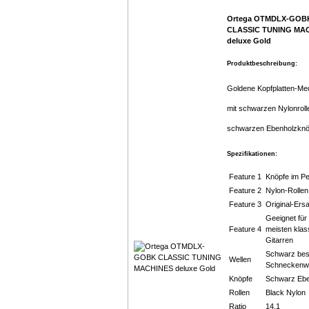
Ortega OTMDLX-GOB
CLASSIC TUNING MA
deluxe Gold
Produktbeschreibung:
Goldene Kopfplatten-Me
mit schwarzen Nylonroll
schwarzen Ebenholzknö
Spezifikationen:
Feature 1
Knöpfe im Per
Feature 2
Nylon-Rollen
Feature 3
Original-Ersa
Geeignet für 
Feature 4
meisten klas
Gitarren
Schwarz bes
Wellen
Schneckenwe
Knöpfe
Schwarz Eben
Rollen
Black Nylon
Ratio
14.1