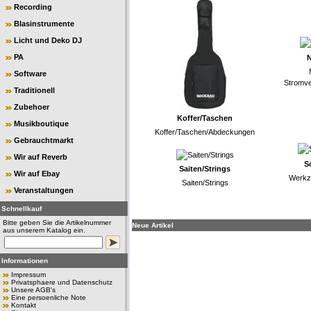
Recording
Blasinstrumente
Licht und Deko DJ
PA
N
Software
Stromve
Traditionell
Zubehoer
Koffer/Taschen
Musikboutique
Koffer/Taschen/Abdeckungen
Gebrauchtmarkt
Wir auf Reverb
S
Saiten/Strings
Wir auf Ebay
Werkze
Saiten/Strings
Veranstaltungen
Schnellkauf
Bitte geben Sie die Artikelnummer
Neue Artikel
aus unserem Katalog ein.
Informationen
Impressum
Privatsphaere und Datenschutz
Unsere AGB's
Eine persoenliche Note
Kontakt