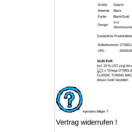
Größe
Gitarre
Material
Black
Farbe
Black/Gold
3+3
Design
Stimmmecha
Zusätzliche Produktdetai
Artikelnummer
OTMDL
UPC
8405530
34,90 EUR
incl. 19 % UST zzgl.
Ver
Irgendwo billiger ?
Vertrag widerrufen !