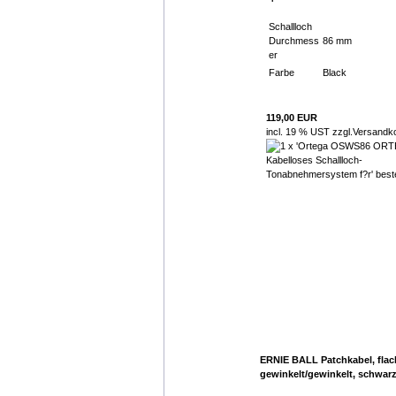
Schallloch
Durchmess
86 mm
er
Farbe
Black
119,00 EUR
incl. 19 % UST zzgl.
Versandk
ERNIE BALL Patchkabel, flac
gewinkelt/gewinkelt, schwarz