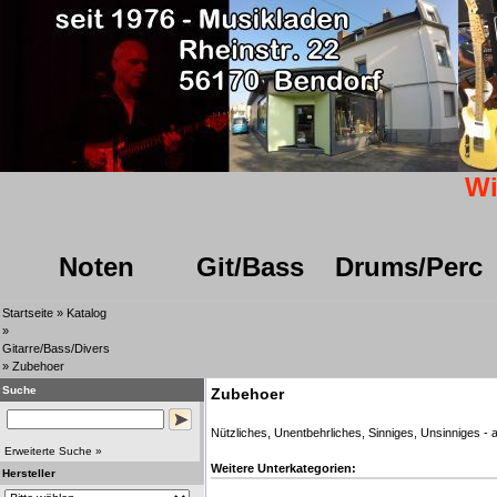
Wi
Noten
Git/Bass
Drums/Perc
Startseite
»
Katalog
»
Gitarre/Bass/Divers
»
Zubehoer
Suche
Zubehoer
Nützliches, Unentbehrliches, Sinniges, Unsinniges - 
Erweiterte Suche »
Weitere Unterkategorien:
Hersteller