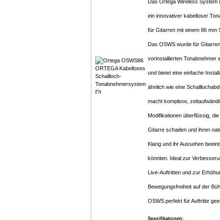
Das Ortega Wireless System 
ein innovativer kabelloser T
für Gitarren mit einem 86 mm S
Das OSWS wurde für Gitarre
vorinstallierten Tonabnehmer e
und bietet eine einfache Install
ähnlich wie eine Schalllochab
macht komplexe, zeitaufwänd
Modifikationen überflüssig, die
Gitarre schaden und ihren nat
Klang und ihr Aussehen beeint
könnten. Ideal zur Verbesser
Live-Auftritten und zur Erhöhu
Bewegungsfreiheit auf der Büh
OSWS perfekt für Auftritte gee
Spezifikationen: