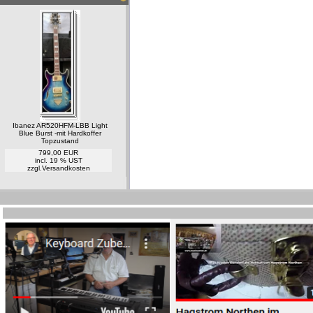
Ibanez AR520HFM-LBB Light
Blue Burst -mit Hardkoffer
Topzustand
799,00 EUR
incl. 19 % UST
zzgl.
Versandkosten