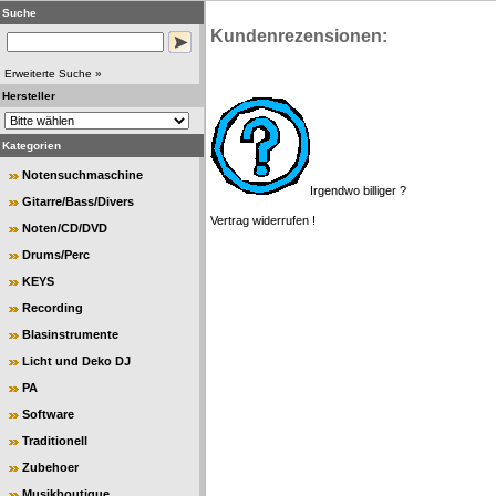
Suche
Kundenrezensionen:
Erweiterte Suche »
Hersteller
Kategorien
Notensuchmaschine
Irgendwo billiger ?
Gitarre/Bass/Divers
Vertrag widerrufen !
Noten/CD/DVD
Drums/Perc
KEYS
Recording
Blasinstrumente
Licht und Deko DJ
PA
Software
Traditionell
Zubehoer
Musikboutique