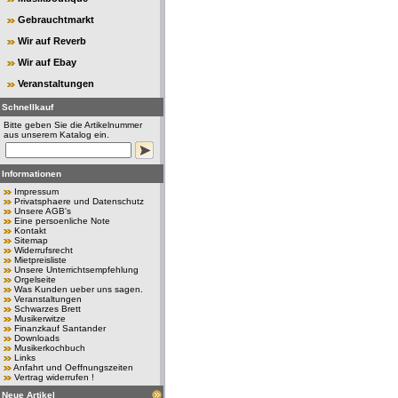
Gebrauchtmarkt
Wir auf Reverb
Wir auf Ebay
Veranstaltungen
Schnellkauf
Bitte geben Sie die Artikelnummer
aus unserem Katalog ein.
Informationen
Impressum
Privatsphaere und Datenschutz
Unsere AGB's
Eine persoenliche Note
Kontakt
Sitemap
Widerrufsrecht
Mietpreisliste
Unsere Unterrichtsempfehlung
Orgelseite
Was Kunden ueber uns sagen.
Veranstaltungen
Schwarzes Brett
Musikerwitze
Finanzkauf Santander
Downloads
Musikerkochbuch
Links
Anfahrt und Oeffnungszeiten
Vertrag widerrufen !
Neue Artikel