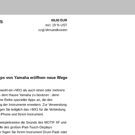
69,00 EUR
OS
incl. 19 % UST
zzgl.
Versandkosten
pps von Yamaha eröffnen neue Wege
sowohl ein i-MX1 als auch einen oder mehrere
s dem Hause Yamaha zu besitzen - denn
ne Reihe spezieller Apps an, die den
g der Instrumente erweitern. Zur Verwendung
gen Sie lediglich das i-MX1 für die Verbindung
 iPhone und Ihrem Instrument.
beispielsweise die Sounds des MOTIF XF und
lfe des großen iPad-Touch-Displays
er fügen Sie Ihrem Instrument Drum-Pads oder