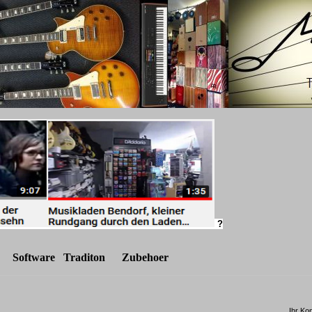
?
Software
Traditon
Zubeh
oe
r
Ihr Ko