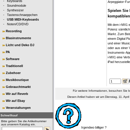
-
Keyboards
Arpeggiator-Fun
-
Soundmodule
Spielen Sie 
-
Synthesizer
-
Tastenschnaeppchen
kompatible
-
USB MIDI-Keyboards
-
Noten/CD/DVD
Mit dem i-MX1 e
Potenz sämtlic
Recording
Markt. Zum Beis
Blasinstrumente
einem Digital P
und einer Musi
Licht und Deko DJ
oder aus einer V
PA
Instruments-App
i-MX1 eine Ver
Software
iPad herzustelle
Traditionell
Zubehoer
Musikboutique
Gebrauchtmarkt
Für weitere Informationen, besuchen Sie b
Wir auf Reverb
Diesen Artikel haben wir am Dienstag, 11. Apr
Wir auf Ebay
Veranstaltungen
Schnellkauf
Bitte geben Sie die Artikelnummer
aus unserem Katalog ein.
Irgendwo billiger ?