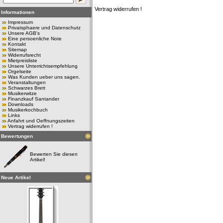
Vertrag widerrufen !
Informationen
Impressum
Privatsphaere und Datenschutz
Unsere AGB's
Eine persoenliche Note
Kontakt
Sitemap
Widerrufsrecht
Mietpreisliste
Unsere Unterrichtsempfehlung
Orgelseite
Was Kunden ueber uns sagen.
Veranstaltungen
Schwarzes Brett
Musikerwitze
Finanzkauf Santander
Downloads
Musikerkochbuch
Links
Anfahrt und Oeffnungszeiten
Vertrag widerrufen !
Bewertungen
Bewerten Sie diesen
Artikel!
Neue Artikel