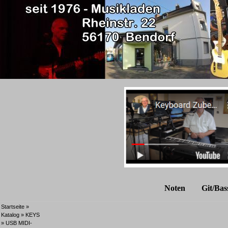
Noten
Git/Bas
Startseite
»
Katalog
»
KEYS
»
USB MIDI-