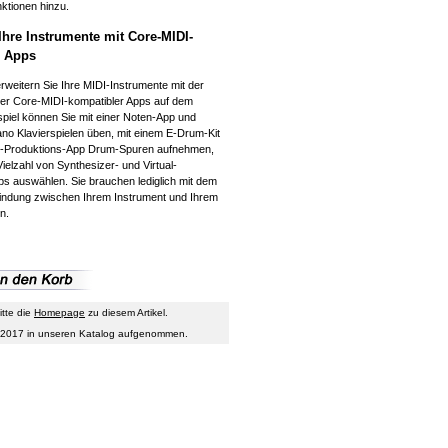
ktionen hinzu.
Ihre Instrumente mit Core-MIDI-
n Apps
rweitern Sie Ihre MIDI-Instrumente mit der
her Core-MIDI-kompatibler Apps auf dem
piel können Sie mit einer Noten-App und
iano Klavierspielen üben, mit einem E-Drum-Kit
c-Produktions-App Drum-Spuren aufnehmen,
ielzahl von Synthesizer- und Virtual-
s auswählen. Sie brauchen lediglich mit dem
bindung zwischen Ihrem Instrument und Ihrem
n.
itte die
Homepage
zu diesem Artikel.
il 2017 in unseren Katalog aufgenommen.