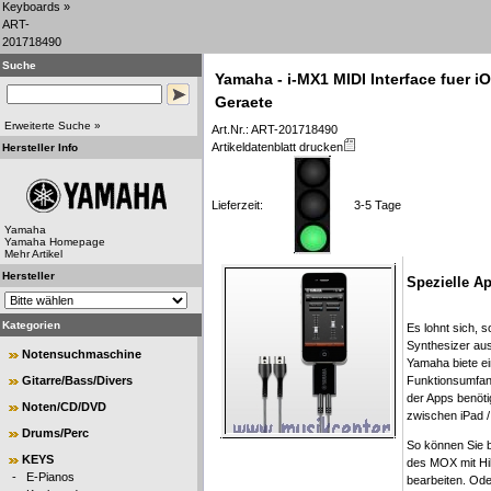
Keyboards
»
ART-
201718490
Suche
Yamaha - i-MX1 MIDI Interface fuer i
Geraete
Erweiterte Suche »
Art.Nr.: ART-201718490
Artikeldatenblatt drucken
Hersteller Info
Lieferzeit:
3-5 Tage
Yamaha
Yamaha Homepage
Mehr Artikel
Hersteller
Spezielle A
Kategorien
Es lohnt sich, 
Synthesizer au
Notensuchmaschine
Yamaha biete ei
Funktionsumfan
Gitarre/Bass/Divers
der Apps benöti
Noten/CD/DVD
zwischen iPad /
Drums/Perc
So können Sie 
KEYS
des MOX mit Hi
-
E-Pianos
bearbeiten. Od