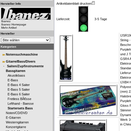
Artikeldatenblatt drucken
Hersteller Info
Lieferzeit:
3-5 Tage
Ibanez
Ibanez Homepage
Mehr Artikel
Hersteller
IJSR19
String 
Beschr
Kategorien
Purpleh
und J 
Notensuchmaschine
GSR4 A
Gitarre/Bass/Divers
Elektro
-
Saiten/Zupfinstrumente
Standa
Bassgitarren
Lieferu
Akustikbass
Elektro
E-Bass
IJXB4 H
E-Bass 4 Saiter
Polyest
E-Bass 5 Saiter
(mm) 22
E-Bass 6 Saiter
Halsbre
Fretless BÃ€sse
Purpleh
Lefthand - Baesse
Gloss P
Startersets Bass
Stimmm
Noten/CD/DVD
Dynamix
E-Gitarren
Werk 1
Westerngitarren
in Chin
Konzertgitarre