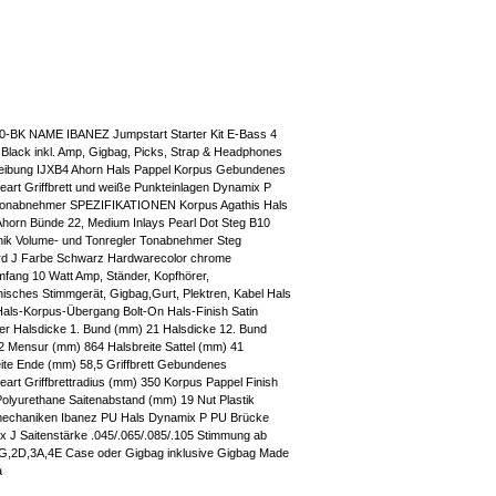
0-BK NAME IBANEZ Jumpstart Starter Kit E-Bass 4
- Black inkl. Amp, Gigbag, Picks, Strap & Headphones
eibung IJXB4 Ahorn Hals Pappel Korpus Gebundenes
eart Griffbrett und weiße Punkteinlagen Dynamix P
Tonabnehmer SPEZIFIKATIONEN Korpus Agathis Hals
horn Bünde 22, Medium Inlays Pearl Dot Steg B10
nik Volume- und Tonregler Tonabnehmer Steg
rd J Farbe Schwarz Hardwarecolor chrome
mfang 10 Watt Amp, Ständer, Kopfhörer,
nisches Stimmgerät, Gigbag,Gurt, Plektren, Kabel Hals
als-Korpus-Übergang Bolt-On Hals-Finish Satin
er Halsdicke 1. Bund (mm) 21 Halsdicke 12. Bund
 Mensur (mm) 864 Halsbreite Sattel (mm) 41
ite Ende (mm) 58,5 Griffbrett Gebundenes
eart Griffbrettradius (mm) 350 Korpus Pappel Finish
olyurethane Saitenabstand (mm) 19 Nut Plastik
echaniken Ibanez PU Hals Dynamix P PU Brücke
 J Saitenstärke .045/.065/.085/.105 Stimmung ab
G,2D,3A,4E Case oder Gigbag inklusive Gigbag Made
a