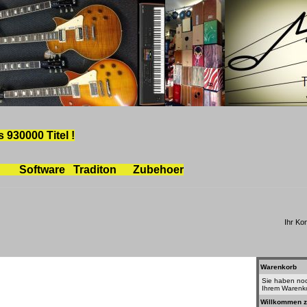
 930000 Titel !
Software
Traditon
Zubeh
oe
r
Ihr Ko
Warenkorb
Sie haben noch
Ihrem Warenk
Willkommen z