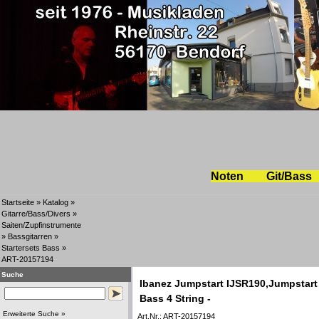
Noten
Git/Bass
Startseite
»
Katalog
»
Gitarre/Bass/Divers
»
Saiten/Zupfinstrumente
»
Bassgitarren
»
Startersets Bass
»
ART-20157194
Suche
Ibanez Jumpstart IJSR190,Jumpstart S
Bass 4 String -
Erweiterte Suche »
Art.Nr.: ART-20157194