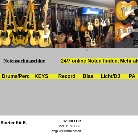
<
Notensuchmaschine
24/7 online Noten finden. Mehr als
Drums/Perc
KEYS
Record
Blas
Licht/DJ
PA
329,00 EUR
tarter Kit E-
incl. 19 % UST
zzgl.
Versandkosten