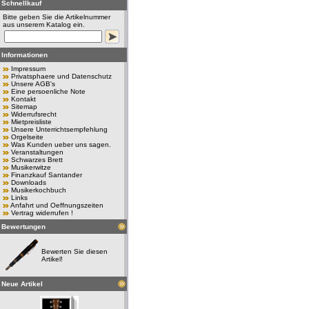
Schnellkauf
Bitte geben Sie die Artikelnummer
aus unserem Katalog ein.
Informationen
Impressum
Privatsphaere und Datenschutz
Unsere AGB's
Eine persoenliche Note
Kontakt
Sitemap
Widerrufsrecht
Mietpreisliste
Unsere Unterrichtsempfehlung
Orgelseite
Was Kunden ueber uns sagen.
Veranstaltungen
Schwarzes Brett
Musikerwitze
Finanzkauf Santander
Downloads
Musikerkochbuch
Links
Anfahrt und Oeffnungszeiten
Vertrag widerrufen !
Bewertungen
Bewerten Sie diesen
Artikel!
Neue Artikel