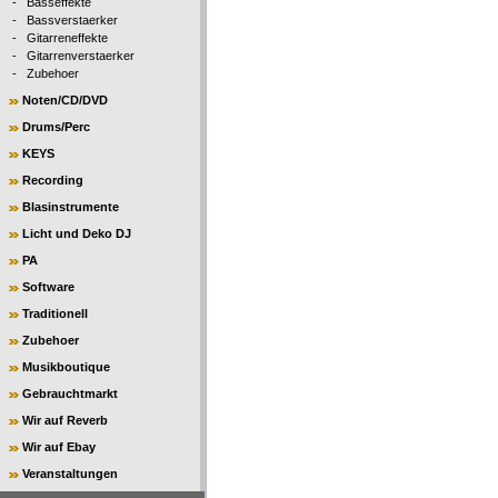
-
Basseffekte
-
Bassverstaerker
-
Gitarreneffekte
-
Gitarrenverstaerker
-
Zubehoer
Noten/CD/DVD
Drums/Perc
KEYS
Recording
Blasinstrumente
Licht und Deko DJ
PA
Software
Traditionell
Zubehoer
Musikboutique
Gebrauchtmarkt
Wir auf Reverb
Wir auf Ebay
Veranstaltungen