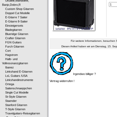
Ukulele,Mandoline,
Banjo,Dobro,R
Custom Shop Gitarren
Doppel Cut Modelle
E-Gitarre 7 Saiter
E-Gitarre 8-Saiter
Einsteigersets
Bladegitarren
Blueridge Gitarren
Crafter Gitarren
Für weitere Informationen, besuchen S
FGN Guitars
Furch Gitarren
Diesen Artikel haben wir am Dienstag, 15. 
Cort
Hagstrom
Halb- und
Vollresonanzgitarren
Ibanez
Linkshand E-Gitarren
Irgendwo billiger ?
LsL Guitars /USA
Linkshandinstrumente
Vertrag widerrufen !
Ortega
Saitenschnaeppchen
Single Cut Modelle
St-Style Gitarren
Staender
Stanford Gitarren
T-Style Gitarren
Travelguitars-Reisegitarren