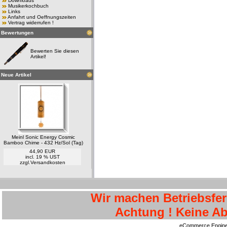
Downloads
Musikerkochbuch
Links
Anfahrt und Oeffnungszeiten
Vertrag widerrufen !
Bewertungen
Bewerten Sie diesen
Artikel!
Neue Artikel
Meinl Sonic Energy Cosmic
Bamboo Chime - 432 Hz/Sol (Tag)
44,90 EUR
incl. 19 % UST
zzgl.
Versandkosten
Wir machen Betriebsferi
Achtung ! Keine Ab
eCommerce Engin