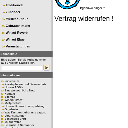
Traditionell
Irgendwo billiger ?
Zubehoer
Vertrag widerrufen !
Musikboutique
Gebrauchtmarkt
Wir auf Reverb
Wir auf Ebay
Veranstaltungen
Schnellkauf
Bitte geben Sie die Artikelnummer
aus unserem Katalog ein.
Informationen
Impressum
Privatsphaere und Datenschutz
Unsere AGB's
Eine persoenliche Note
Kontakt
Sitemap
Widerrufsrecht
Mietpreisliste
Unsere Unterrichtsempfehlung
Orgelseite
Was Kunden ueber uns sagen.
Veranstaltungen
Schwarzes Brett
Musikerwitze
Finanzkauf Santander