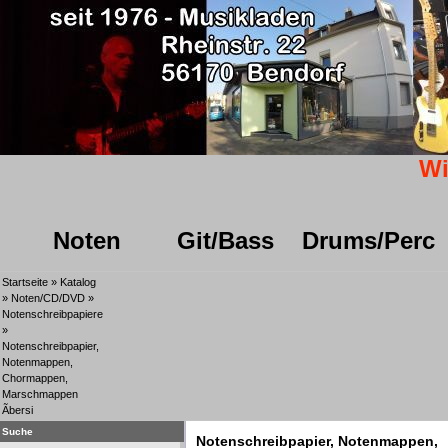
Wi
Noten
Git/Bass
Drums/Perc
Startseite
»
Katalog
»
Noten/CD/DVD
»
Notenschreibpapiere
»
Notenschreibpapier,
Notenmappen,
Chormappen,
Marschmappen
Ãbersi
Suche
Notenschreibpapier, Notenmappen,