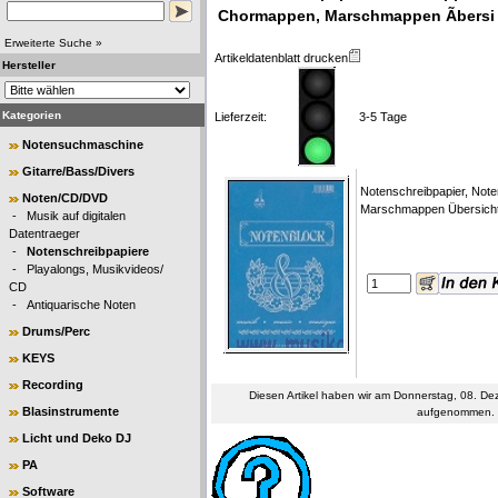
Chormappen, Marschmappen Ãbersi
Erweiterte Suche »
Artikeldatenblatt drucken
Hersteller
Kategorien
Lieferzeit:
3-5 Tage
Notensuchmaschine
Gitarre/Bass/Divers
Notenschreibpapier, No
Noten/CD/DVD
Marschmappen Übersich
-
Musik auf digitalen
Datentraeger
-
Notenschreibpapiere
-
Playalongs, Musikvideos/
CD
-
Antiquarische Noten
Drums/Perc
KEYS
Recording
Diesen Artikel haben wir am Donnerstag, 08. D
Blasinstrumente
aufgenommen.
Licht und Deko DJ
PA
Software